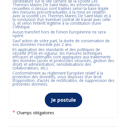
candidature sur le site carrière de la société
Les
Thermes Marins De Saint Malo
, les informations
recueillies ci-dessus sont traitées selon la base légale
des mesures précontractuelles à la mise en relation
avec la société
Les Thermes Marins De Saint Malo
et à
la conclusion d’un éventuel contrat de travail avec celle-
ci, et selon l’intérêt légitime à la constitution d’une
CVthèque.
Aucun transfert hors de l’Union Européenne ne sera
opéré.
Sauf action de votre part, la durée de conservation de
vos données n’excède pas
2
ans.
En application des standards et des politiques de
sécurité (PSSI) en vigueur, les mesures techniques
efficaces et optimales sont appliquées aux traitements
des données (accès et protocoles sécurisés, gestion des
droits et administration, sensibilisations des
collaborateurs, etc.).
Conformément au règlement Européen relatif à la
protection des données, vous disposez d’un droit
d’opposition, d’accès de rectification, de suppression des
présentes données.
Je postule
*
Champs obligatoires