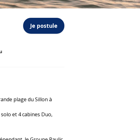
Je postule
u
rande plage du Sillon à
 solo et 4 cabines Duo,
dépendant, le Groupe Raulic,