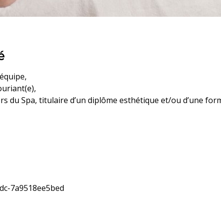
é
 équipe,
uriant(e),
ers du Spa, titulaire d’un diplôme esthétique et/ou d’une fo
edc-7a9518ee5bed