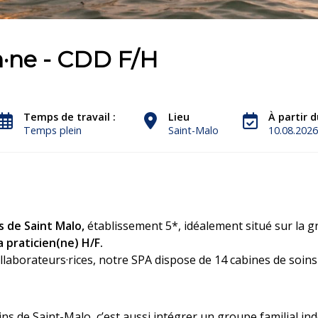
n·ne - CDD F/H
Temps de travail :
Lieu
À partir d
Temps plein
Saint-Malo
10.08.2026
 de Saint Malo,
établissement 5*, idéalement situé sur la g
 praticien(ne) H/F.
llaborateurs·rices, notre SPA dispose de 14 cabines de soins
s de Saint-Malo, c’est aussi intégrer un groupe familial in