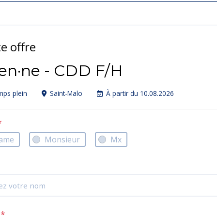
te offre
ien·ne - CDD F/H
ps plein
Saint-Malo
À partir du 10.08.2026
*
ame
Monsieur
Mx
m
*