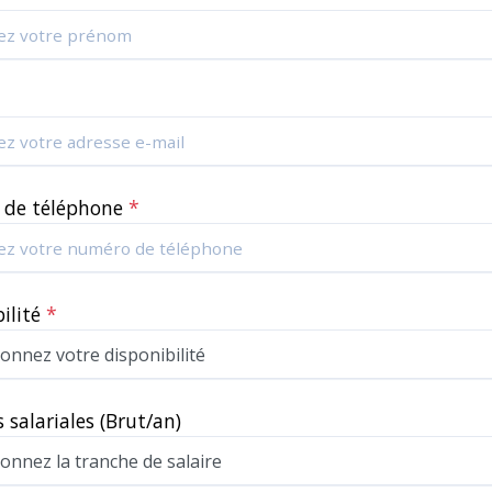
*
 de téléphone
*
bilité
*
 salariales
(Brut/an)