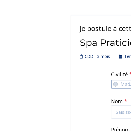
Je postule à cet
Spa Pratic
CDD
- 3 mois
Tem
Civilité
Mad
Nom
*
Préno